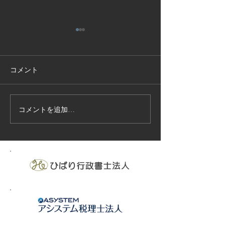
コメント
コメントを追加…
技能実習生１２名入国-フ
高所作業車特別
ィリピン、ベトナム
の実施