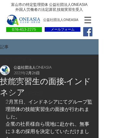
富山市の特定監理団体 公益社団法人ONEASIA
外国人労働者の法定講習,技能実習生受入
公益社団法人ONEASIA
076-413-2275
メールフォーム
記事
全ての記事
公益社団法人ONEASIA
全ての記事
2025年2月26日
技能実習生の面接-インド
会員専用ページ
ネシア
一般の方向けブログ
2月某日、インドネシアにてグループ監
求人情報
理団体の技能実習生の面接が行われま
求職情報
した。
企業の社長様自ら現地に赴かれ、無事
プレリリース
に３名の採用を決定していただけまし