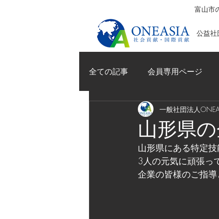
富山市の
公益社団
全ての記事
会員専用ページ
一般社団法人ONEAS
山形県の
山形県にある特定技
3人の元気に頑張っ
企業の皆様のご指導