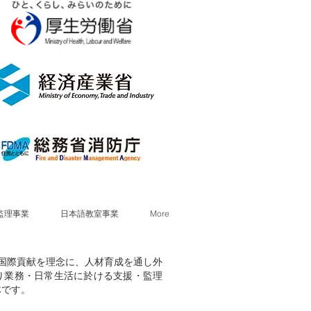
監理事業
日本語教室事業
More
献・国際貢献を理念に、人材育成を通し外
り業務・日常生活に於ける支援・監理
体です。