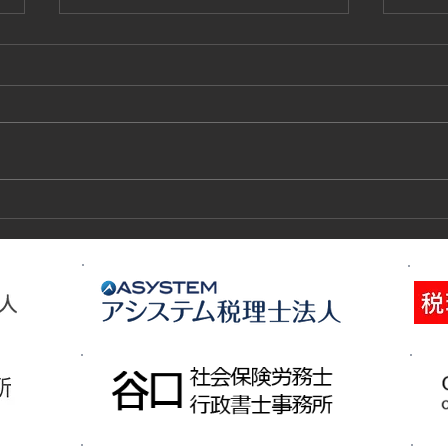
技能実習生１２名入国-フィリ
高所
ピン、ベトナム
施