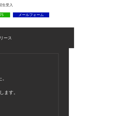
実習生受入
75
メールフォーム
リース
た。
します。