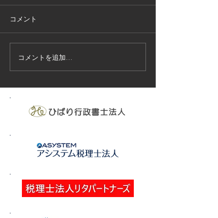
コメント
コメントを追加…
技能実習生１２名入国-フ
高所作業車特別
ィリピン、ベトナム
の実施