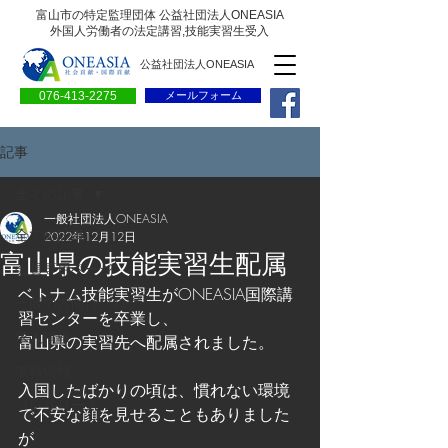
富山市の特定監理団体 公益社団法人ONEASIA
外国人労働者の法定講習,技能実習生受入
公益社団法人ONEASIA
076-413-2275
メールフォーム
記事
全ての記事
一般社団法人ONEASIA
全ての記事
2022年12月12日
富山県の技能実習生配属
会員専用ページ
ベトナム技能実習生がONEASIA国際講
一般の方向けブログ
習センターを卒業し、
求人情報
富山県の実習先へ配属されました。
求職情報
入国したばかりの頃は、慣れない環境
プレリリース
で不安な顔を見せることもありました
が