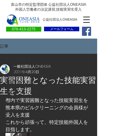
富山市の特定監理団体 公益社団法人ONEASIA
外国人労働者の法定講習,技能実習生受入
公益社団法人ONEASIA
076-413-2275
メールフォーム
記事
全ての記事
一般社団法人ONEASIA
全ての記事
2021年4月20日
実習困難となった技能実習
会員専用ページ
生を支援
一般の方向けブログ
都内で実習困難となった技能実習生を
求人情報
熊本県のビルクリーニングの会員様が
求職情報
受入を支援
これから頑張って、特定技能外国人を
プレリリース
目指します。