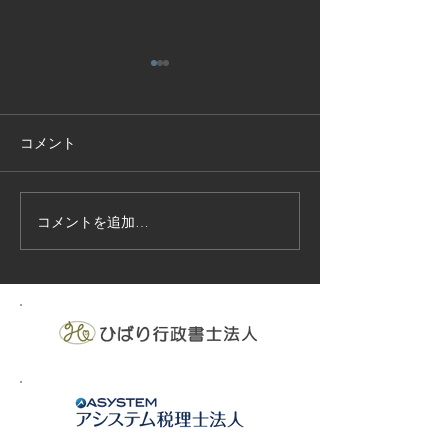
コメント
コメントを追加…
技能実習生１２名入国-フ
高所作業車特別
ィリピン、ベトナム
の実施