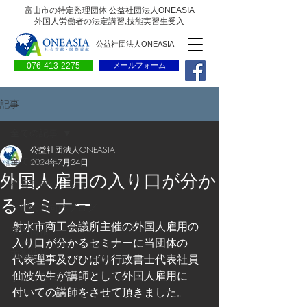
富山市の特定監理団体 公益社団法人ONEASIA
外国人労働者の法定講習,技能実習生受入
公益社団法人ONEASIA
076-413-2275
メールフォーム
記事
全ての記事
公益社団法人ONEASIA
全ての記事
2024年7月24日
外国人雇用の入り口が分か
会員専用ページ
るセミナー
一般の方向けブログ
射水市商工会議所主催の外国人雇用の
求人情報
入り口が分かるセミナーに当団体の
求職情報
代表理事及びひばり行政書士代表社員 
仙波先生が講師として外国人雇用に
プレリリース
付いての講師をさせて頂きました。