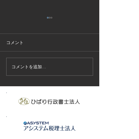
コメント
コメントを追加…
技能実習生１２名入国-フ
高所作業車特別
ィリピン、ベトナム
の実施