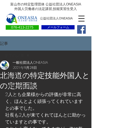
富山市の特定監理団体 公益社団法人ONEASIA
外国人労働者の法定講習,技能実習生受入
公益社団法人ONEASIA
076-413-2275
メールフォーム
記事
全ての記事
一般社団法人ONEASIA
全ての記事
2021年9月28日
北海道の特定技能外国人と
会員専用ページ
の定期面談
一般の方向けブログ
2人とも企業様からの評価が非常に高
求人情報
く、ほんとよく頑張ってくれています
求職情報
との事でした。
社長も2人が来てくれてほんとに助かっ
プレリリース
ていますとの事です。