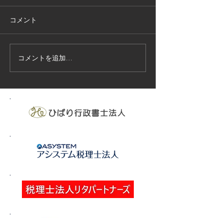
コメント
コメントを追加…
技能実習生１２名入国-フ
高所作業車特別
ィリピン、ベトナム
の実施