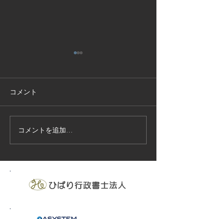
コメント
コメントを追加…
技能実習生１２名入国-フ
高所作業車特別
ィリピン、ベトナム
の実施