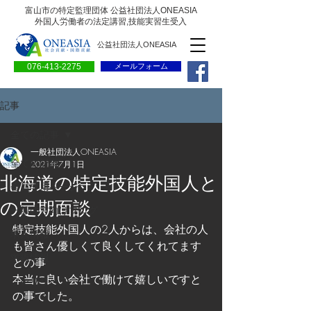
富山市の特定監理団体 公益社団法人ONEASIA
外国人労働者の法定講習,技能実習生受入
公益社団法人ONEASIA
076-413-2275
メールフォーム
記事
全ての記事
一般社団法人ONEASIA
全ての記事
2021年7月1日
北海道の特定技能外国人と
会員専用ページ
の定期面談
一般の方向けブログ
特定技能外国人の2人からは、会社の人
求人情報
も皆さん優しくて良くしてくれてます
求職情報
との事
本当に良い会社で働けて嬉しいですと
プレリリース
の事でした。