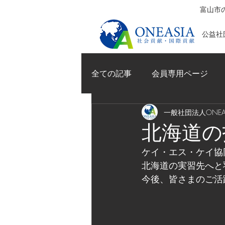
富山市の
公益社団
全ての記事
会員専用ページ
一般社団法人ONEAS
北海道の
ケイ・エス・ケイ協
北海道の実習先へと
今後、皆さまのご活