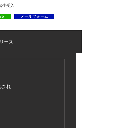
実習生受入
75
メールフォーム
リース
業され