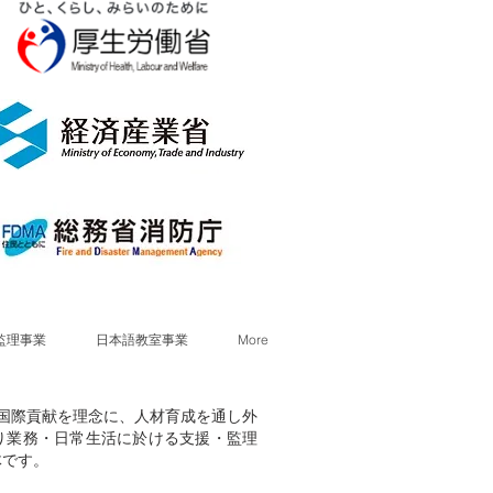
監理事業
日本語教室事業
More
献・国際貢献を理念に、人材育成を通し外
り業務・日常生活に於ける支援・監理
体です。