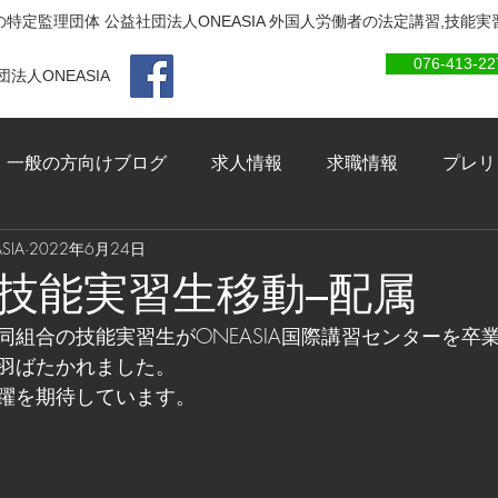
特定監理団体 公益社団法人ONEASIA 外国人労働者の法定講習,技能
076-413-22
法人ONEASIA
一般の方向けブログ
求人情報
求職情報
プレリ
IA
2022年6月24日
技能実習生移動–配属
同組合の技能実習生がONEASIA国際講習センターを卒
羽ばたかれました。
躍を期待しています。