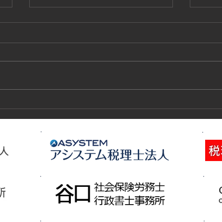
技能実習生１２名入国-フィリ
高所
ピン、ベトナム
施