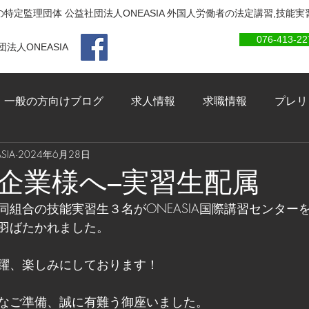
特定監理団体 公益社団法人ONEASIA 外国人労働者の法定講習,技能
076-413-22
法人ONEASIA
一般の方向けブログ
求人情報
求職情報
プレリ
IA
2024年6月28日
企業様へ–実習生配属
同組合の技能実習生３名がONEASIA国際講習センター
羽ばたかれました。
躍、楽しみにしております！
なご準備、誠に有難う御座いました。