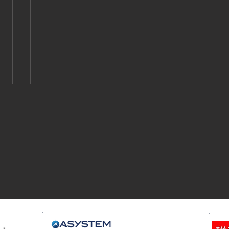
技能実習生１２名入国-フィリ
高所
ピン、ベトナム
施