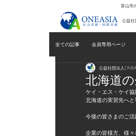
富山市の
公益社団
全ての記事
会員専用ページ
公益社団法人ONEAS
北海道の
ケイ・エス・ケイ協
北海道の実習先へと
今後の皆さまのご活
企業の皆様方、様々