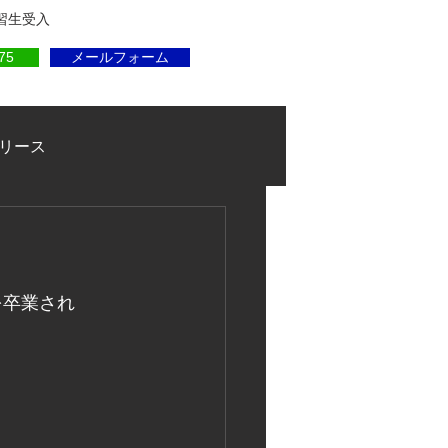
実習生受入
75
メールフォーム
リース
を卒業され