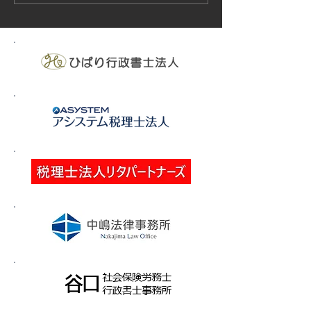
ィリピン、ベトナム
の実施