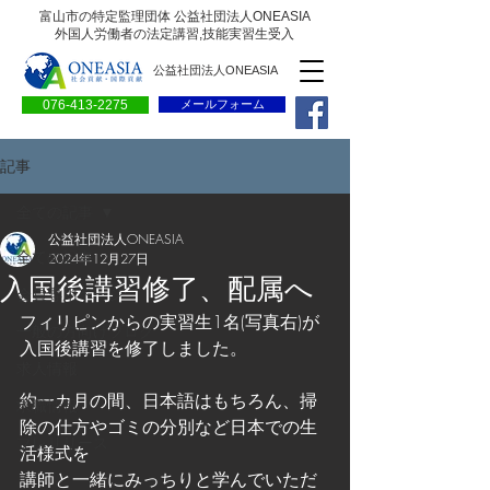
富山市の特定監理団体 公益社団法人ONEASIA
外国人労働者の法定講習,技能実習生受入
公益社団法人ONEASIA
076-413-2275
メールフォーム
記事
全ての記事
公益社団法人ONEASIA
全ての記事
2024年12月27日
入国後講習修了、配属へ
会員専用ページ
フィリピンからの実習生1名(写真右)が
一般の方向けブログ
入国後講習を修了しました。
求人情報
約一カ月の間、日本語はもちろん、掃
求職情報
除の仕方やゴミの分別など日本での生
プレリリース
活様式を
講師と一緒にみっちりと学んでいただ