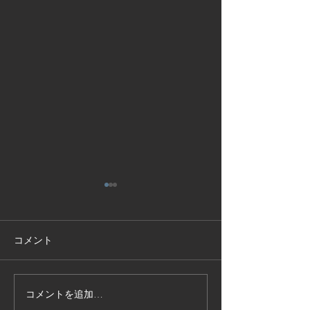
コメント
コメントを追加…
技能実習生１２名入国-フ
高所作業車特別