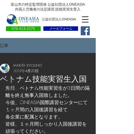
富山市の特定監理団体 公益社団法人ONEASIA
外国人労働者の法定講習,技能実習生受入
公益社団法人ONEASIA
076-413-2275
メールフォーム
記事
全ての記事
MAKITA KYOUHO
全ての記事
2022年4月20日
ベトナム技能実習生入国
会員専用ページ
先日、ベトナム技能実習生が3日間の隔
一般の方向けブログ
離を終え無事入国致しました。
求人情報
今後、ONEASIA国際講習センターにて
１ヶ月間の入国後講習を経て
求職情報
各企業に配属となります。
プレリリース
皆様、１ヶ月間しっかり入国後講習を
頑張ってください。