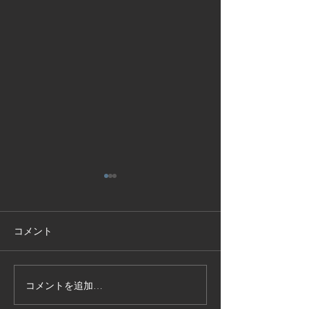
コメント
コメントを追加…
技能実習生１２名入国-フ
高所作業車特別
ィリピン、ベトナム
の実施