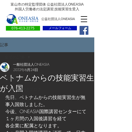
富山市の特定監理団体 公益社団法人ONEASIA
外国人労働者の法定講習,技能実習生受入
公益社団法人ONEASIA
076-413-2275
メールフォーム
記事
全ての記事
一般社団法人ONEASIA
全ての記事
2022年6月24日
ベトナムからの技能実習生
会員専用ページ
が入国
一般の方向けブログ
先日、ベトナムからの技能実習生が無
求人情報
事入国致しました。
求職情報
今後、ONEASIA国際講習センターにて
１ヶ月間の入国後講習を経て
プレリリース
各企業に配属となります。