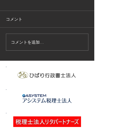
コメント
コメントを追加…
技能実習生１２名入国-フ
高所作業車特別
ィリピン、ベトナム
の実施