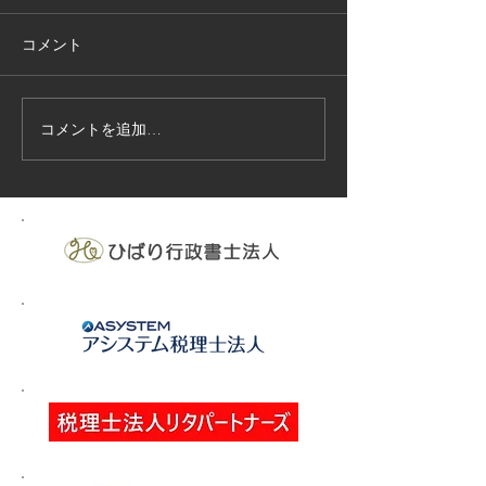
コメント
コメントを追加…
技能実習生１２名入国-フ
高所作業車特別
ィリピン、ベトナム
の実施