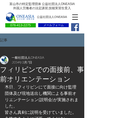
富山市の特定監理団体 公益社団法人ONEASIA
外国人労働者の法定講習,技能実習生受入
公益社団法人ONEASIA
076-413-2275
メールフォーム
記事
全ての記事
一般社団法人ONEASIA
全ての記事
2024年3月7日
フィリピンでの面接前、事
会員専用ページ
前オリエンテーション
一般の方向けブログ
本日、フィリピンにて面接に向け監理
求人情報
団体及び現地送出し機関による事前オ
求職情報
リエンテーション(説明会)が実施されま
した。
プレリリース
皆さん真剣に説明を受けていました。