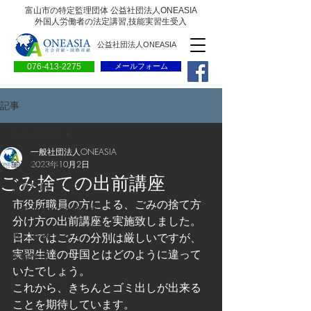
富山市の特定監理団体 公益社団法人ONEASIA
外国人労働者の法定講習,技能実習生受入
公益社団法人ONEASIA
076-413-2275
メールフォーム
記事
全ての記事
一般社団法人ONEASIA
全ての記事
2023年10月2日
ごみ捨ての出前講座
会員専用ページ
市役所職員の方による、ごみの捨て方
一般の方向けブログ
分け方の出前講座を実施致しました。
求人情報
日本ではごみの分別は厳しいですが、
実習生達の母国とはどのように違って
求職情報
いたでしょう。
プレリリース
これから、きちんとゴミ出しが出来る
ことを期待しています。