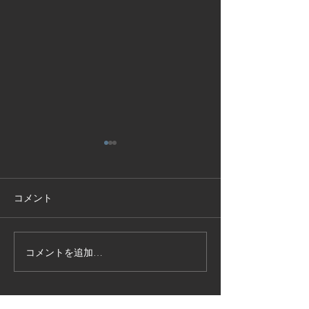
コメント
コメントを追加…
技能実習生１２名入国-フ
高所作業車特別
ィリピン、ベトナム
の実施